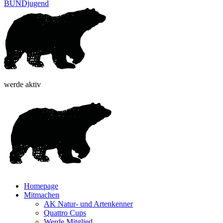
BUNDjugend
werde aktiv
Homepage
Mitmachen
AK Natur- und Artenkenner
Quattro Cups
Werde Mitglied